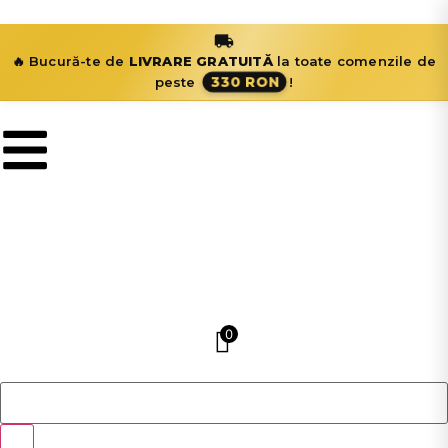
🔥 Bucură-te de
LIVRARE GRATUITĂ
la toate comenzile de
330 RON
peste
!
0