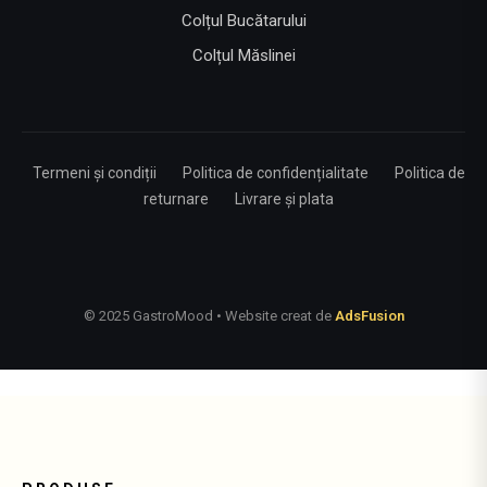
Colțul Bucătarului
Colțul Măslinei
Termeni și condiții
Politica de confidențialitate
Politica de
returnare
Livrare și plata
© 2025 GastroMood • Website creat de
AdsFusion