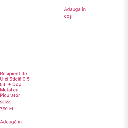
Adaugă în
coș
Recipient de
Ulei Sticlă 0.5
Lit. + Dop
Metal cu
Picurător
Evaluat la
7,50
lei
5.00
din 5
Adaugă în