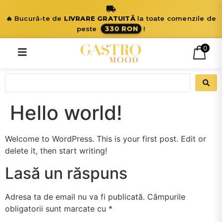
🔥 Bucură-te de
LIVRARE GRATUITĂ
la toate comenzile de
330 RON
peste
!
0
Hello world!
Welcome to WordPress. This is your first post. Edit or
delete it, then start writing!
Lasă un răspuns
Adresa ta de email nu va fi publicată.
Câmpurile
obligatorii sunt marcate cu
*