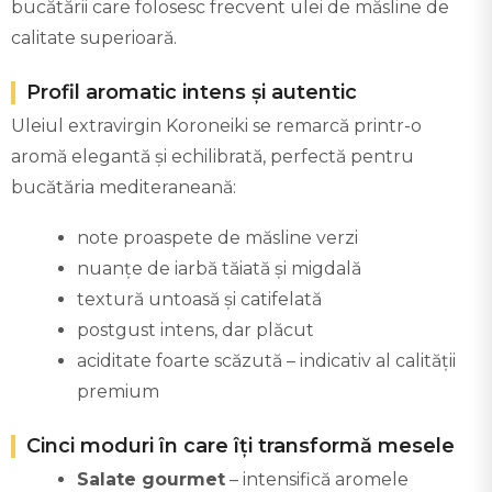
bucătării care folosesc frecvent ulei de măsline de
calitate superioară.
Profil aromatic intens și autentic
Uleiul extravirgin Koroneiki se remarcă printr-o
aromă elegantă și echilibrată, perfectă pentru
bucătăria mediteraneană:
note proaspete de măsline verzi
nuanțe de iarbă tăiată și migdală
textură untoasă și catifelată
postgust intens, dar plăcut
aciditate foarte scăzută – indicativ al calității
premium
Cinci moduri în care îți transformă mesele
Salate gourmet
– intensifică aromele