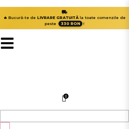
🔥 Bucură-te de
LIVRARE GRATUITĂ
la toate comenzile de
330 RON
peste
!
0