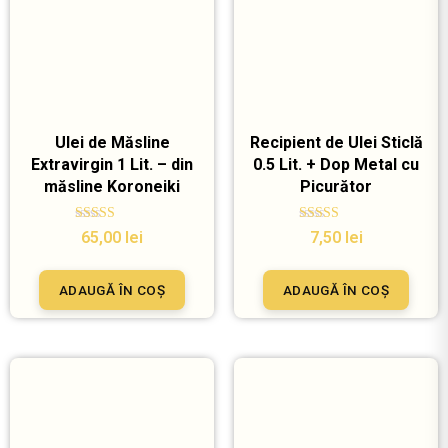
Ulei de Măsline
Recipient de Ulei Sticlă
Extravirgin 1 Lit. – din
0.5 Lit. + Dop Metal cu
măsline Koroneiki
Picurător
Evaluat la
Evaluat la
65,00
lei
7,50
lei
5.00
5.00
din 5
din 5
ADAUGĂ ÎN COȘ
ADAUGĂ ÎN COȘ