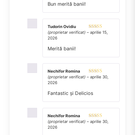
Bun merită banii!
Tudorin Ovidiu
(proprietar verificat)
–
aprilie 15,
Evaluat la
5
2026
din 5
Merită banii!
Nechifor Romina
(proprietar verificat)
–
aprilie 30,
Evaluat la
5
2026
din 5
Fantastic și Delicios
Nechifor Romina
(proprietar verificat)
–
aprilie 30,
Evaluat la
5
2026
din 5