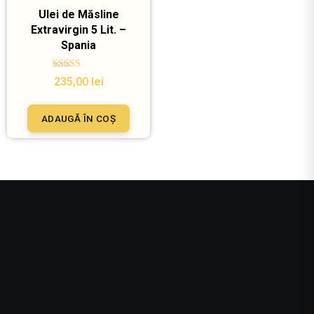
Ulei de Măsline
Extravirgin 5 Lit. –
Spania
Evaluat la
235,00
lei
5.00
din 5
ADAUGĂ ÎN COȘ