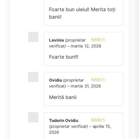
Foarte bun uleiul! Merita toți
banii!
Lavinia
(proprietar
verificat)
–
martie 12, 2026
Evaluat la
5
din 5
Foarte bun!!!
Ovidiu
(proprietar
verificat)
–
martie 31, 2026
Evaluat la
4
din 5
Merită banii
Tudorin Ovidiu
(proprietar verificat)
–
aprilie 15,
Evaluat la
5
2026
din 5