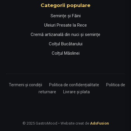
Categorii populare
Semințe și Făini
Uleiuri Presate la Rece
Cremă artizanală din nuci și semințe
Colțul Bucătarului
Colțul Măslinei
Termeni și condiții
Politica de confidențialitate
Politica de
returnare
Livrare și plata
© 2025 GastroMood • Website creat de
AdsFusion