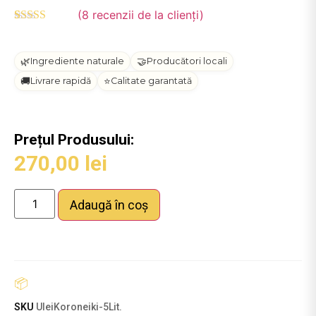
(
8
recenzii de la clienți)
Evaluat la
8
4.88
din 5 pe
baza a
🌿
🤝
Ingrediente naturale
Producători locali
evaluări de la
clienți
🚚
⭐
Livrare rapidă
Calitate garantată
Prețul Produsului:
270,00
lei
Adaugă în coș
SKU
UleiKoroneiki-5Lit.