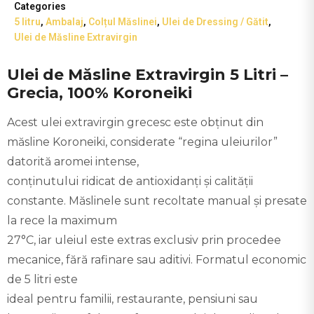
Categories
5 litru
,
Ambalaj
,
Colțul Măslinei
,
Ulei de Dressing / Gătit
,
Ulei de Măsline Extravirgin
Ulei de Măsline Extravirgin 5 Litri –
Grecia, 100% Koroneiki
Acest ulei extravirgin grecesc este obținut din
măsline Koroneiki, considerate “regina uleiurilor”
datorită aromei intense,
conținutului ridicat de antioxidanți și calității
constante. Măslinele sunt recoltate manual și presate
la rece la maximum
27°C, iar uleiul este extras exclusiv prin procedee
mecanice, fără rafinare sau aditivi. Formatul economic
de 5 litri este
ideal pentru familii, restaurante, pensiuni sau