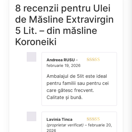
8 recenzii pentru
Ulei
de Măsline Extravirgin
5 Lit. – din măsline
Koroneiki
Andreea RUSU
–
februarie 19, 2026
Evaluat la
5
din 5
Ambalajul de 5lit este ideal
pentru familii sau pentru cei
care gătesc frecvent.
Calitate și bună.
Lavinia Tinca
(proprietar verificat)
–
februarie 20,
Evaluat la
5
2026
din 5